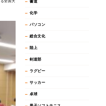
なる全国大
書道
化学
パソコン
総合文化
陸上
剣道部
ラグビー
サッカー
卓球
男子ソフトテニス