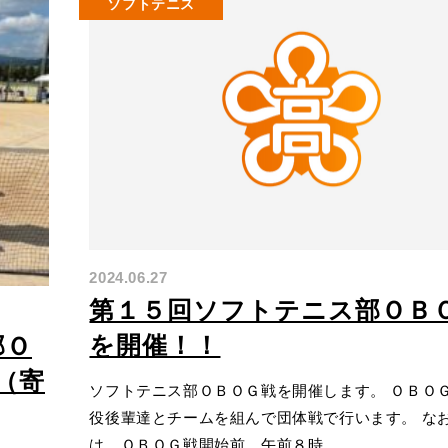
ソフトテニス
2024.06.27
第１５回ソフトテニス部ＯＢ
を開催！！
部Ｏ
（寄
ソフトテニス部ＯＢＯＧ戦を開催します。 ＯＢＯ
役後輩達とチームを組んで団体戦で行います。 な
は、ＯＢＯＧ戦開始前、午前８時...