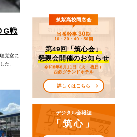
筑紫高校同窓会
ＯG戦
30
当番幹事
期
10・20・40・50期
第49回「筑心会」
視聴覚室に
懇親会開催のお知らせ
ました。
令和8年8月11日（火・祝日）
西鉄グランドホテル
詳しくはこちら
デジタル会報誌
「筑心」