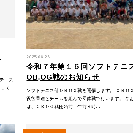
G
2025.06.23
令和７年第１６回ソフトテニ
OB,OG戦のお知らせ
テニス
ろしく
ソフトテニス部ＯＢＯＧ戦を開催します。 ＯＢＯ
役後輩達とチームを組んで団体戦で行います。 な
は、ＯＢＯＧ戦開始前、午前８時...