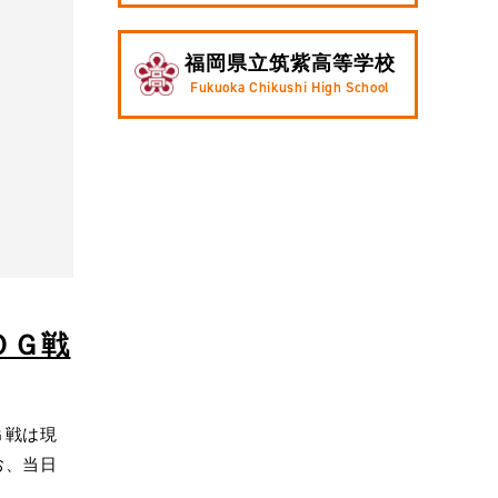
福岡県立筑紫高等学校
Fukuoka Chikushi High School
ＯＧ戦
Ｇ戦は現
お、当日