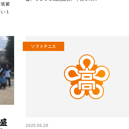
を筑紫
暑い１
ソフトテニス
戦盛
2023.05.28