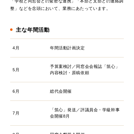
「学校と同窓会との緊密な連携」「本部と支部との連絡調
整」などを念頭において、業務にあたっています。
主な年間活動
4月
年間活動計画決定
予算案検討／同窓会会報誌「筑心」
5月
内容検討・原稿依頼
6月
総代会開催
「筑心」発送／評議員会・学級幹事
7月
会開催8月