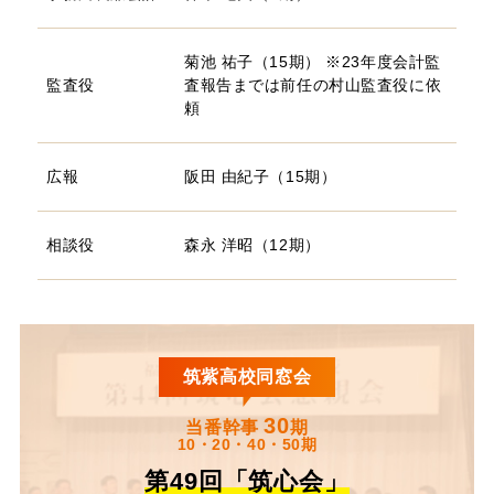
菊池 祐子（15期）
※23年度会計監
監査役
査報告までは前任の村山監査役に依
頼
広報
阪田 由紀子（15期）
相談役
森永 洋昭（12期）
筑紫高校同窓会
30
当番幹事
期
10・20・40・50期
第49回「筑心会」