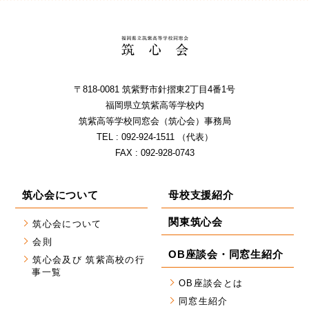
〒818-0081 筑紫野市針摺東2丁⽬4番1号
福岡県⽴筑紫⾼等学校内
筑紫⾼等学校同窓会（筑⼼会）事務局
TEL : 092-924-1511 （代表）
FAX : 092-928-0743
筑心会について
母校支援紹介
関東筑心会
筑心会について
会則
OB座談会・同窓生紹介
筑心会及び 筑紫高校の行
事一覧
OB座談会とは
同窓生紹介