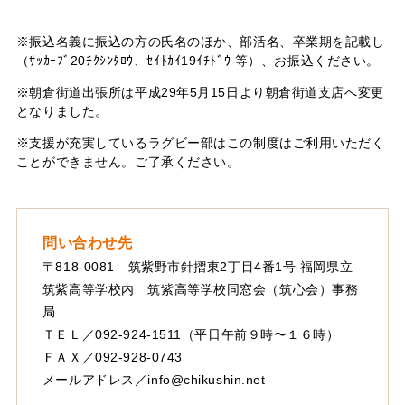
※振込名義に振込の方の氏名のほか、部活名、卒業期を記載し
（ｻｯｶｰﾌﾞ20ﾁｸｼﾝﾀﾛｳ、ｾｲﾄｶｲ19ｲﾁﾄﾞｳ 等）、お振込ください。
※朝倉街道出張所は平成29年5月15日より朝倉街道支店へ変更
となりました。
※支援が充実しているラグビー部はこの制度はご利用いただく
ことができません。ご了承ください。
問い合わせ先
〒818-0081 筑紫野市針摺東2丁目4番1号 福岡県立
筑紫高等学校内 筑紫高等学校同窓会（筑心会）事務
局
ＴＥＬ／092-924-1511（平日午前９時〜１６時）
ＦＡＸ／092-928-0743
メールアドレス／
info@chikushin.net