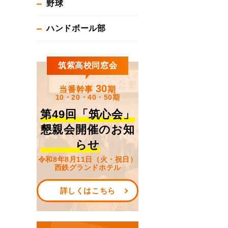
野球
ハンドボール部
筑紫高校同窓会
30
当番幹事
期
10・20・40・50期
第49回「筑心会」
懇親会開催のお知
らせ
令和8年8月11日（火・祝日）
西鉄グランドホテル
詳しくはこちら