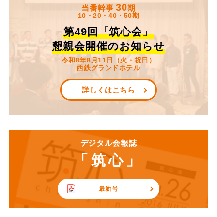
30
当番幹事
期
10・20・40・50期
第49回「筑心会」
懇親会開催のお知らせ
令和8年8月11日（火・祝日）
西鉄グランドホテル
詳しくはこちら
デジタル会報誌
「筑心」
最新号