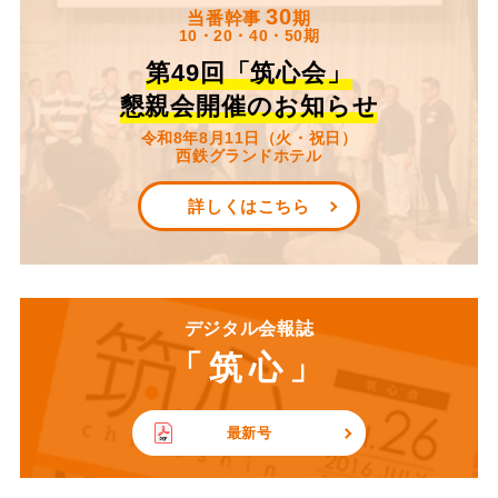
30
当番幹事
期
10・20・40・50期
第49回「筑心会」
懇親会開催のお知らせ
令和8年8月11日（火・祝日）
西鉄グランドホテル
詳しくはこちら
デジタル会報誌
「筑心」
最新号