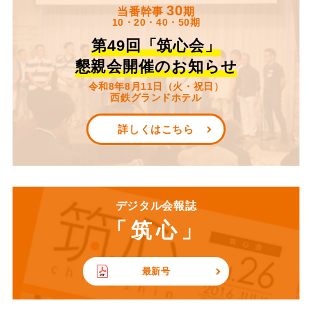
30
当番幹事
期
10・20・40・50期
第49回「筑心会」
懇親会開催のお知らせ
令和8年8月11日（火・祝日）
西鉄グランドホテル
詳しくはこちら
デジタル会報誌
「筑心」
最新号