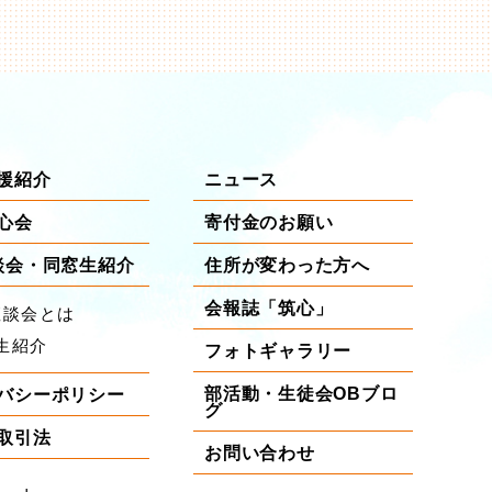
援紹介
ニュース
心会
寄付金のお願い
談会・同窓生紹介
住所が変わった方へ
会報誌「筑心」
座談会とは
生紹介
フォトギャラリー
部活動・生徒会OBブロ
バシーポリシー
グ
取引法
お問い合わせ