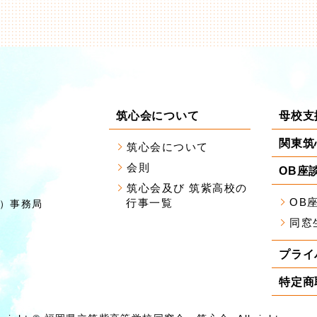
筑心会について
母校支
関東筑
筑心会について
会則
OB座
筑心会及び 筑紫高校の
OB
行事一覧
）事務局
同窓
プライ
特定商