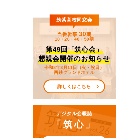
筑紫高校同窓会
30
当番幹事
期
10・20・40・50期
第49回「筑心会」
懇親会開催のお知らせ
令和8年8月11日（火・祝日）
西鉄グランドホテル
詳しくはこちら
デジタル会報誌
「筑心」