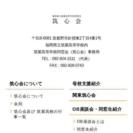
〒818-0081 筑紫野市針摺東2丁⽬4番1号
福岡県⽴筑紫⾼等学校内
筑紫⾼等学校同窓会（筑⼼会）事務局
TEL : 092-924-1511 （代表）
FAX : 092-928-0743
筑心会について
母校支援紹介
関東筑心会
筑心会について
会則
OB座談会・同窓生紹介
筑心会及び 筑紫高校の行
事一覧
OB座談会とは
同窓生紹介