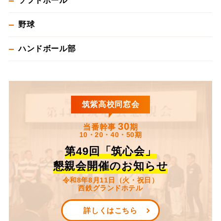
ソフトボール
野球
ハンドボール部
筑紫高校同窓会
30
当番幹事
期
10・20・40・50期
第49回「筑心会」
懇親会開催のお知らせ
令和8年8月11日（火・祝日）
西鉄グランドホテル
詳しくはこちら