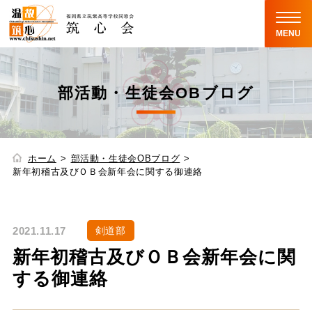
MENU
部活動・生徒会OBブログ
ホーム
部活動・生徒会OBブログ
新年初稽古及びＯＢ会新年会に関する御連絡
2021.11.17
剣道部
新年初稽古及びＯＢ会新年会に関
する御連絡