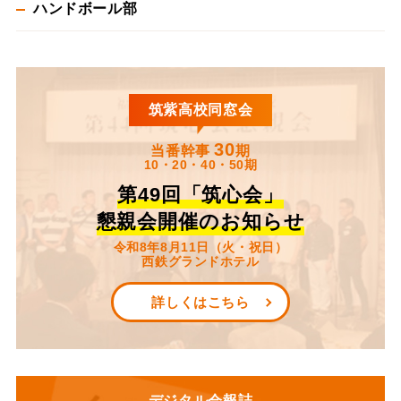
ハンドボール部
筑紫高校同窓会
30
当番幹事
期
10・20・40・50期
第49回「筑心会」
懇親会開催のお知らせ
令和8年8月11日（火・祝日）
西鉄グランドホテル
詳しくはこちら
デジタル会報誌