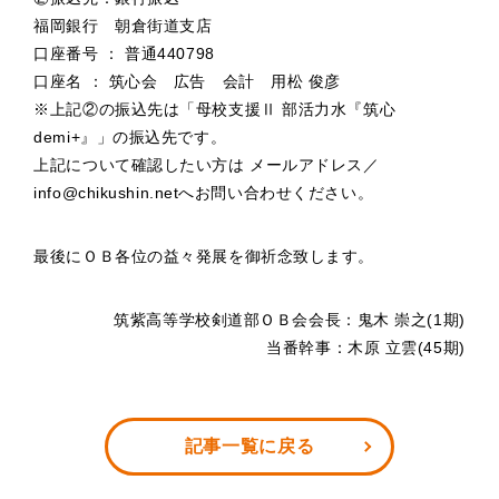
福岡銀行 朝倉街道支店
口座番号 ： 普通440798
口座名 ： 筑心会 広告 会計 用松 俊彦
※上記②の振込先は「母校支援Ⅱ 部活力水『筑心
demi+』」の振込先です。
上記について確認したい方は メールアドレス／
info@chikushin.netへお問い合わせください。
最後にＯＢ各位の益々発展を御祈念致します。
筑紫高等学校剣道部ＯＢ会会長：鬼木 崇之(1期)
当番幹事：木原 立雲(45期)
記事一覧に戻る