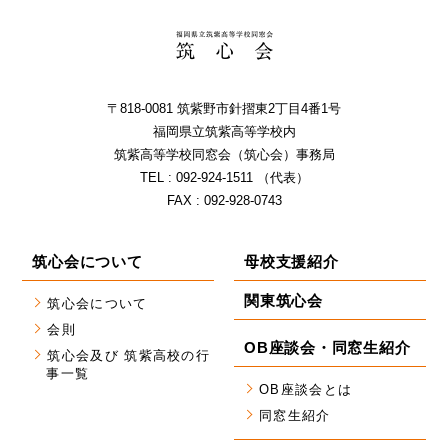
〒818-0081 筑紫野市針摺東2丁⽬4番1号
福岡県⽴筑紫⾼等学校内
筑紫⾼等学校同窓会（筑⼼会）事務局
TEL : 092-924-1511 （代表）
FAX : 092-928-0743
筑心会について
母校支援紹介
関東筑心会
筑心会について
会則
OB座談会・同窓生紹介
筑心会及び 筑紫高校の行
事一覧
OB座談会とは
同窓生紹介