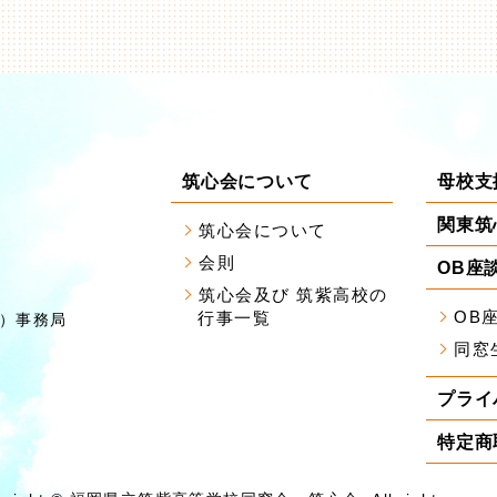
筑心会について
母校支
関東筑
筑心会について
会則
OB座
筑心会及び 筑紫高校の
OB
行事一覧
）事務局
同窓
プライ
特定商