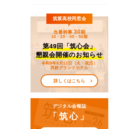
筑紫高校同窓会
30
当番幹事
期
10・20・40・50期
第49回「筑心会」
懇親会開催のお知らせ
令和8年8月11日（火・祝日）
西鉄グランドホテル
詳しくはこちら
デジタル会報誌
「筑心」