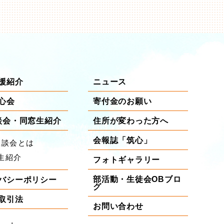
援紹介
ニュース
心会
寄付金のお願い
談会・同窓生紹介
住所が変わった方へ
会報誌「筑心」
座談会とは
生紹介
フォトギャラリー
部活動・生徒会OBブロ
バシーポリシー
グ
取引法
お問い合わせ