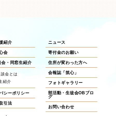
援紹介
ニュース
心会
寄付金のお願い
談会・同窓生紹介
住所が変わった方へ
会報誌「筑心」
座談会とは
生紹介
フォトギャラリー
部活動・生徒会OBブロ
バシーポリシー
グ
取引法
お問い合わせ