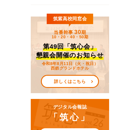
筑紫高校同窓会
30
当番幹事
期
10・20・40・50期
第49回「筑心会」
懇親会開催のお知らせ
令和8年8月11日（火・祝日）
西鉄グランドホテル
詳しくはこちら
デジタル会報誌
「筑心」