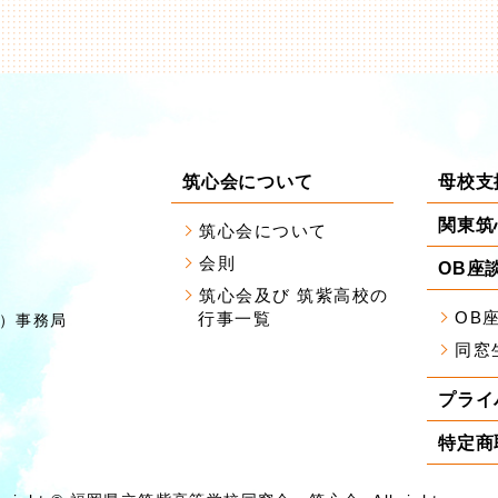
筑心会について
母校支
関東筑
筑心会について
会則
OB座
筑心会及び 筑紫高校の
OB
行事一覧
）事務局
同窓
プライ
特定商