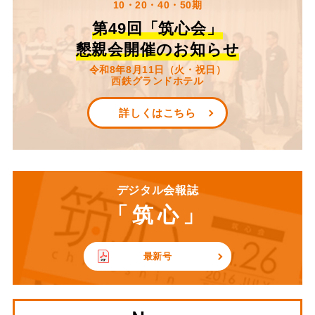
10・20・40・50期
第49回「筑心会」
懇親会開催のお知らせ
令和8年8月11日（火・祝日）
西鉄グランドホテル
詳しくはこちら
デジタル会報誌
「筑心」
最新号