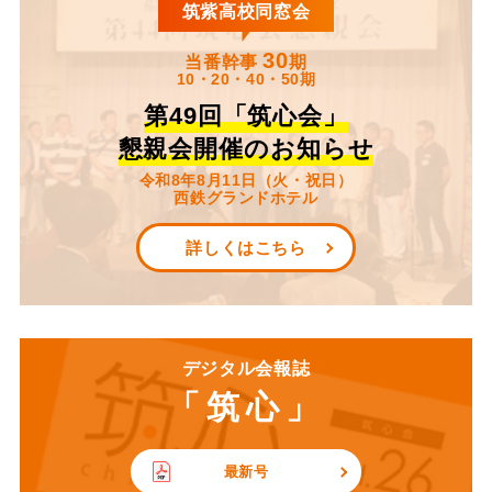
筑紫高校同窓会
30
当番幹事
期
10・20・40・50期
第49回「筑心会」
懇親会開催のお知らせ
令和8年8月11日（火・祝日）
西鉄グランドホテル
詳しくはこちら
デジタル会報誌
「筑心」
最新号