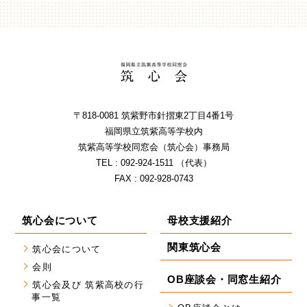
〒818-0081 筑紫野市針摺東2丁⽬4番1号
福岡県⽴筑紫⾼等学校内
筑紫⾼等学校同窓会（筑⼼会）事務局
TEL : 092-924-1511 （代表）
FAX : 092-928-0743
筑心会について
母校支援紹介
関東筑心会
筑心会について
会則
OB座談会・同窓生紹介
筑心会及び 筑紫高校の行
事一覧