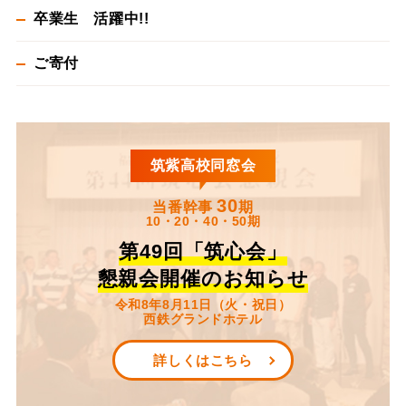
卒業生 活躍中!!
ご寄付
筑紫高校同窓会
30
当番幹事
期
10・20・40・50期
第49回「筑心会」
懇親会開催のお知らせ
令和8年8月11日（火・祝日）
西鉄グランドホテル
詳しくはこちら