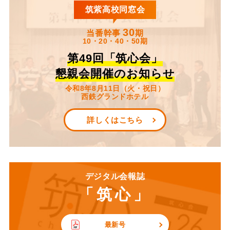
筑紫高校同窓会
30
当番幹事
期
10・20・40・50期
第49回「筑心会」
懇親会開催のお知らせ
令和8年8月11日（火・祝日）
西鉄グランドホテル
詳しくはこちら
デジタル会報誌
「筑心」
最新号