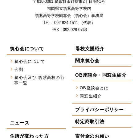
〒818-0081 筑紫野市針摺東2丁⽬4番1号
福岡県⽴筑紫⾼等学校内
筑紫⾼等学校同窓会（筑⼼会）事務局
TEL : 092-924-1511 （代表）
FAX : 092-928-0743
筑心会について
母校支援紹介
関東筑心会
筑心会について
会則
OB座談会・同窓生紹介
筑心会及び 筑紫高校の行
事一覧
OB座談会とは
同窓生紹介
プライバシーポリシー
特定商取引法
ニュース
住所が変わった方
寄付金のお願い