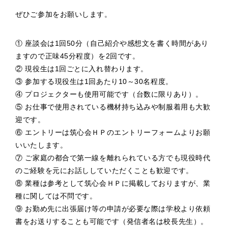
ぜひご参加をお願いします。
① 座談会は1回50分（自己紹介や感想文を書く時間があり
ますので正味45分程度）を2回です。
② 現役生は1回ごとに入れ替わります。
③ 参加する現役生は1回あたり10～30名程度。
④ プロジェクターも使用可能です（台数に限りあり）。
⑤ お仕事で使用されている機材持ち込みや制服着用も大歓
迎です。
⑥ エントリーは筑心会ＨＰのエントリーフォームよりお願
いいたします。
⑦ ご家庭の都合で第一線を離れられている方でも現役時代
のご経験を元にお話ししていただくことも歓迎です。
⑧ 業種は参考として筑心会ＨＰに掲載しておりますが、業
種に関しては不問です。
⑨ お勤め先に出張届け等の申請が必要な際は学校より依頼
書をお送りすることも可能です（発信者名は校長先生）。