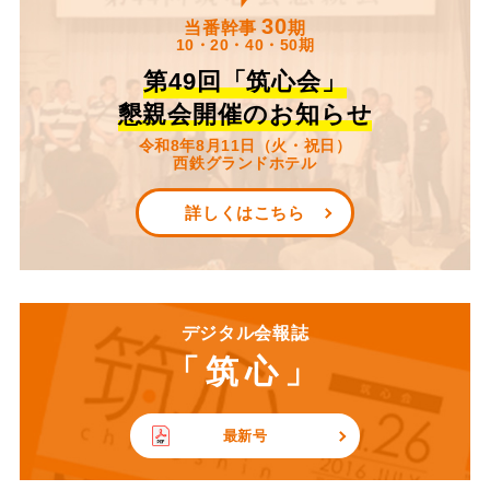
30
当番幹事
期
10・20・40・50期
第49回「筑心会」
懇親会開催のお知らせ
令和8年8月11日（火・祝日）
西鉄グランドホテル
詳しくはこちら
デジタル会報誌
「筑心」
最新号