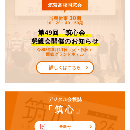
筑紫高校同窓会
30
当番幹事
期
10・20・40・50期
第49回「筑心会」
懇親会開催のお知らせ
令和8年8月11日（火・祝日）
西鉄グランドホテル
詳しくはこちら
デジタル会報誌
「筑心」
最新号