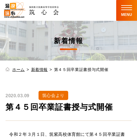
MENU
新着情報
ホーム
新着情報
第４５回卒業証書授与式開催
2020.03.09
筑心会より
第４５回卒業証書授与式開催
令和２年３月１日、筑紫高校体育館にて第４５回卒業証書