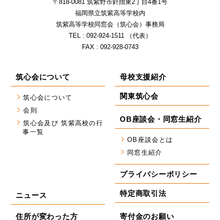
〒818-0081 筑紫野市針摺東2丁⽬4番1号
福岡県⽴筑紫⾼等学校内
筑紫⾼等学校同窓会（筑⼼会）事務局
TEL : 092-924-1511 （代表）
FAX : 092-928-0743
筑心会について
母校支援紹介
関東筑心会
筑心会について
会則
OB座談会・同窓生紹介
筑心会及び 筑紫高校の行
事一覧
OB座談会とは
同窓生紹介
プライバシーポリシー
特定商取引法
ニュース
住所が変わった方
寄付金のお願い