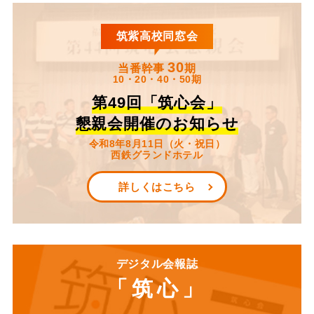
筑紫高校同窓会
30
当番幹事
期
10・20・40・50期
第49回「筑心会」
懇親会開催のお知らせ
令和8年8月11日（火・祝日）
西鉄グランドホテル
詳しくはこちら
デジタル会報誌
「筑心」