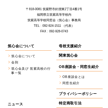
〒818-0081 筑紫野市針摺東2丁⽬4番1号
福岡県⽴筑紫⾼等学校内
筑紫⾼等学校同窓会（筑⼼会）事務局
TEL : 092-924-1511 （代表）
FAX : 092-928-0743
筑心会について
母校支援紹介
関東筑心会
筑心会について
会則
OB座談会・同窓生紹介
筑心会及び 筑紫高校の行
事一覧
OB座談会とは
同窓生紹介
プライバシーポリシー
特定商取引法
ニュース