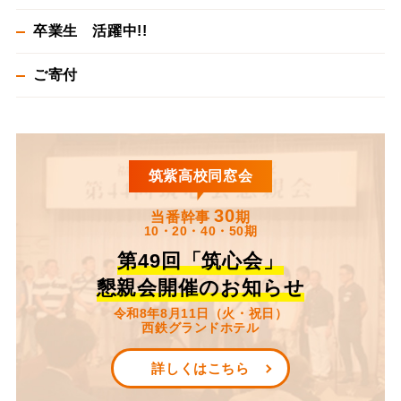
卒業生 活躍中!!
ご寄付
筑紫高校同窓会
30
当番幹事
期
10・20・40・50期
第49回「筑心会」
懇親会開催のお知らせ
令和8年8月11日（火・祝日）
西鉄グランドホテル
詳しくはこちら