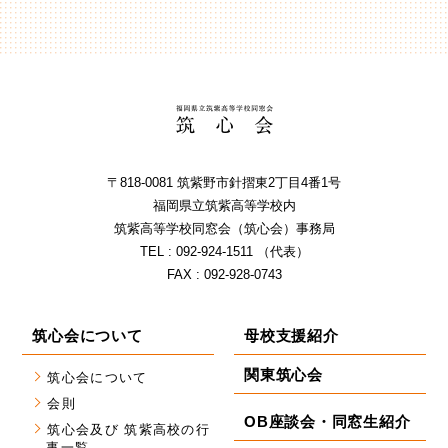
〒818-0081 筑紫野市針摺東2丁⽬4番1号
福岡県⽴筑紫⾼等学校内
筑紫⾼等学校同窓会（筑⼼会）事務局
TEL : 092-924-1511 （代表）
FAX : 092-928-0743
筑心会について
母校支援紹介
関東筑心会
筑心会について
会則
OB座談会・同窓生紹介
筑心会及び 筑紫高校の行
事一覧