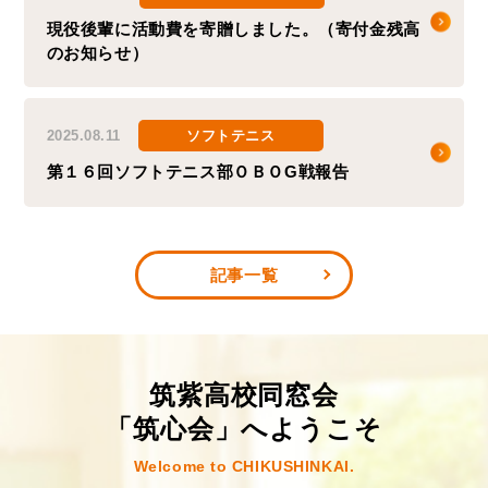
現役後輩に活動費を寄贈しました。（寄付金残高
のお知らせ）
2025.08.11
ソフトテニス
第１６回ソフトテニス部ＯＢＯG戦報告
記事一覧
筑紫⾼校同窓会
「筑⼼会」へようこそ
Welcome to CHIKUSHINKAI.