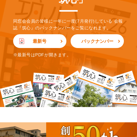
同窓会会員の皆様に一年に一度(7月発行)している
会報
誌『筑心』のバックナンバーをご覧になれます。
最新号
バックナンバー
※最新号はPDFが開きます。