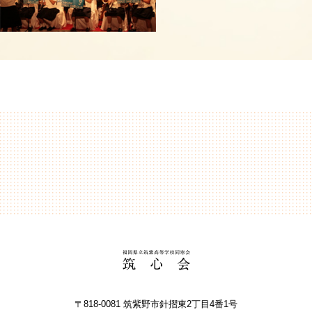
〒818-0081 筑紫野市針摺東2丁⽬4番1号