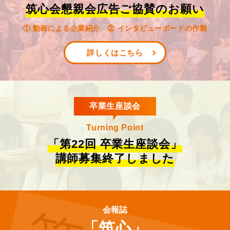
筑心会懇親会広告ご協賛のお願い
① 動画による企業紹介 ② インタビューボードの作製
詳しくはこちら
卒業生座談会
Turning Point
「第22回 卒業生座談会」
講師募集終了しました
会報誌
「筑心」