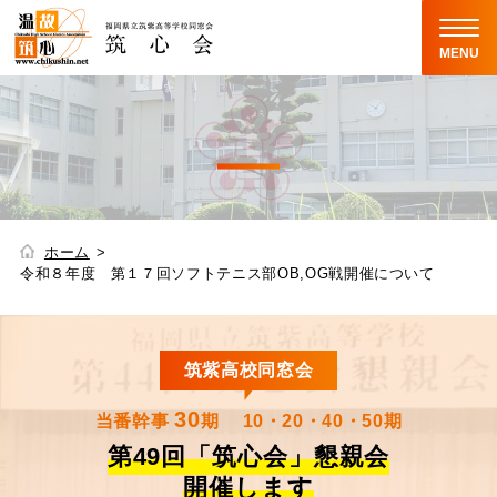
MENU
ホーム
令和８年度 第１７回ソフトテニス部OB,OG戦開催について
筑紫高校同窓会
30
当番幹事
期
10・20・40・50期
第49回「筑心会」懇親会
開催します