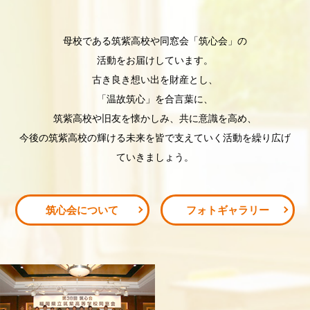
⺟校である筑紫⾼校や同窓会「筑⼼会」の
活動をお届けしています。
古き良き想い出を財産とし、
「温故筑⼼」を合⾔葉に、
筑紫⾼校や旧友を懐かしみ、共に意識を⾼め、
今後の筑紫⾼校の輝ける未来を皆で⽀えていく活動を繰り広げ
ていきましょう。
筑心会について
フォトギャラリー