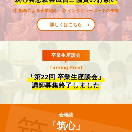
① 動画による企業紹介 ② インタビューボードの作製
詳しくはこちら
卒業生座談会
Turning Point
「第22回 卒業生座談会」
講師募集終了しました
会報誌
「筑心」