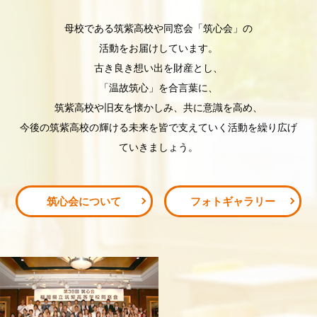
⺟校である筑紫⾼校や同窓会「筑⼼会」の
活動をお届けしています。
古き良き想い出を財産とし、
「温故筑⼼」を合⾔葉に、
筑紫⾼校や旧友を懐かしみ、共に意識を⾼め、
今後の筑紫⾼校の輝ける未来を皆で⽀えていく活動を繰り広げ
ていきましょう。
筑心会について
フォトギャラリー