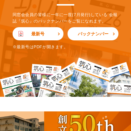
同窓会会員の皆様に一年に一度(7月発行)している
会報
誌『筑心』のバックナンバーをご覧になれます。
最新号
バックナンバー
※最新号はPDFが開きます。