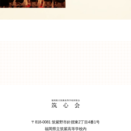
〒818-0081 筑紫野市針摺東2丁⽬4番1号
福岡県⽴筑紫⾼等学校内