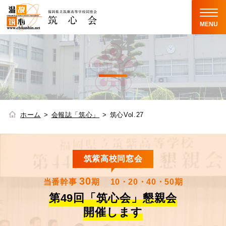
MENU
ホーム
会報誌「筑心」
筑心Vol.27
筑紫高校同窓会
30
当番幹事
期
10・20・40・50期
第49回「筑心会」懇親会
開催します