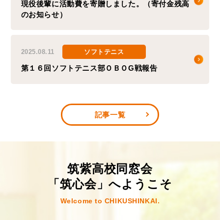
現役後輩に活動費を寄贈しました。（寄付金残高
のお知らせ）
2025.08.11
ソフトテニス
第１６回ソフトテニス部ＯＢＯG戦報告
記事一覧
筑紫⾼校同窓会
「筑⼼会」へようこそ
Welcome to CHIKUSHINKAI.