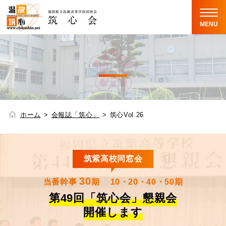
MENU
ホーム
会報誌「筑心」
筑心Vol.26
筑紫高校同窓会
30
当番幹事
期
10・20・40・50期
第49回「筑心会」懇親会
開催します