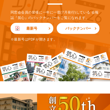
同窓会会員の皆様に一年に一度(7月発行)している
会報
誌『筑心』のバックナンバーをご覧になれます。
最新号
バックナンバー
※最新号はPDFが開きます。