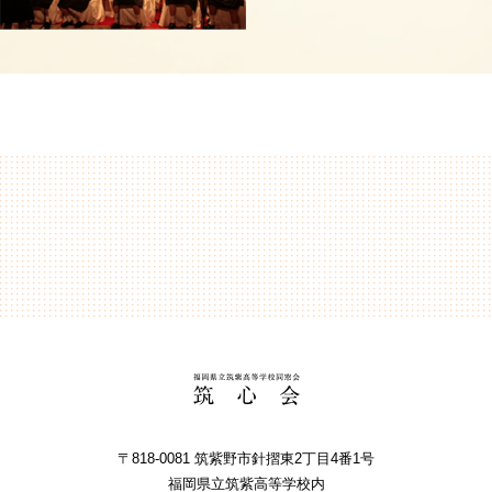
〒818-0081 筑紫野市針摺東2丁⽬4番1号
福岡県⽴筑紫⾼等学校内