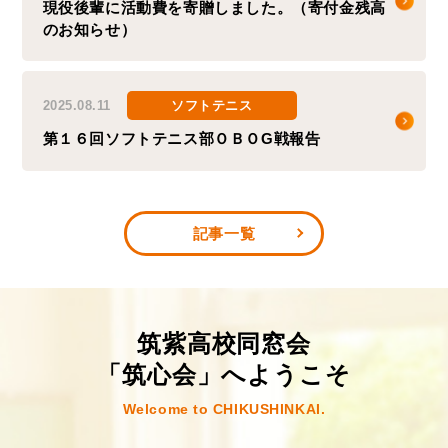
現役後輩に活動費を寄贈しました。（寄付金残高
のお知らせ）
2025.08.11
ソフトテニス
第１６回ソフトテニス部ＯＢＯG戦報告
記事一覧
筑紫⾼校同窓会
「筑⼼会」へようこそ
Welcome to CHIKUSHINKAI.