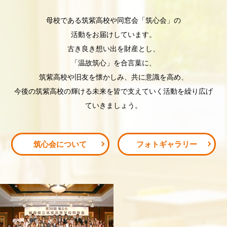
⺟校である筑紫⾼校や同窓会「筑⼼会」の
活動をお届けしています。
古き良き想い出を財産とし、
「温故筑⼼」を合⾔葉に、
筑紫⾼校や旧友を懐かしみ、共に意識を⾼め、
今後の筑紫⾼校の輝ける未来を皆で⽀えていく活動を繰り広げ
ていきましょう。
筑心会について
フォトギャラリー