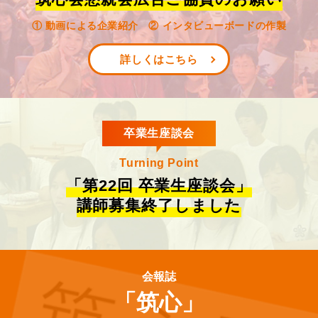
① 動画による企業紹介 ② インタビューボードの作製
詳しくはこちら
卒業生座談会
Turning Point
「第22回 卒業生座談会」
講師募集終了しました
会報誌
「筑心」