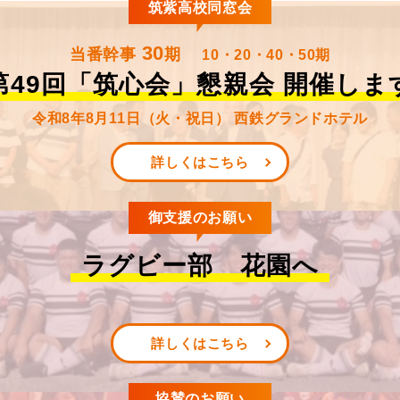
筑紫高校同窓会
30
当番幹事
期
10・20・40・50期
第49回「筑心会」懇親会
開催しま
令和8年8月11日（火・祝日） 西鉄グランドホテル
詳しくはこちら
御支援のお願い
ラグビー部 花園へ
詳しくはこちら
協賛のお願い