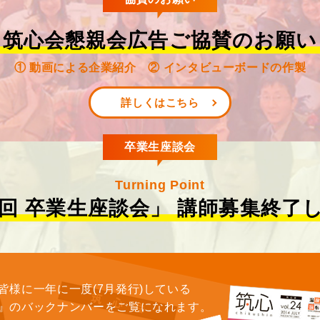
筑心会懇親会広告ご協賛のお願い
① 動画による企業紹介 ② インタビューボードの作製
詳しくはこちら
卒業生座談会
Turning Point
2回 卒業生座談会」
講師募集終了
皆様に一年に一度(7月発行)している
』のバックナンバーをご覧になれます。