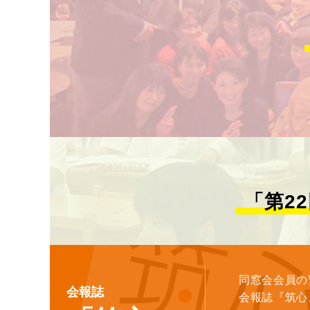
「第2
同窓会会員の
会報誌
会報誌『筑心