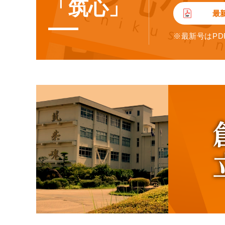
「筑心」
最
※最新号はPD